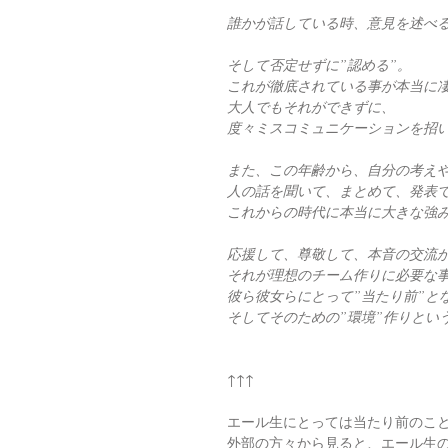
誰かが話している時、意見を述べ
そして否定せずに”認める”。
これが徹底されている事が本当に
大人でもそれができずに、
度々ミスコミュニケーションを招
また、この年齢から、自分の考え
人の話を聞いて、まとめて、発表で
これからの時代に本当に大きな強
応援して、尊敬して、本音の交流
それが理想のチーム作りに必要な
彼ら彼女らにとって”当たり前”と
そしてそのための”環境”作りとい
↑↑↑
エール生にとっては当たり前のこ
外部の方々から見ると、エール生