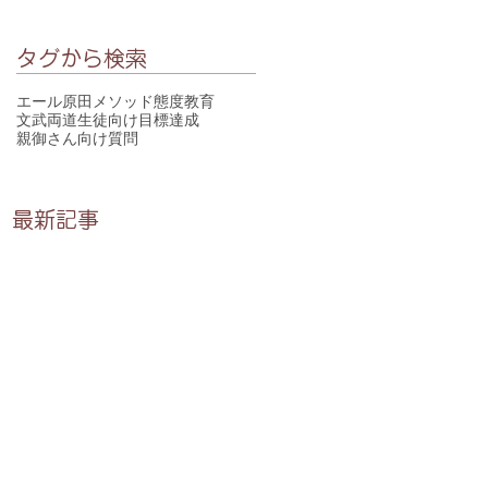
タグから検索
エール
原田メソッド
態度教育
文武両道
生徒向け
目標達成
親御さん向け
質問
最新記事