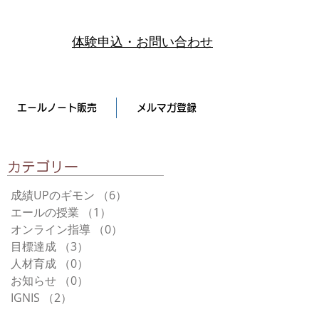
体験申込・お問い合わせ
エールノート販売
メルマガ登録
​カテゴリー
成績UPのギモン
（6）
6件の記事
エールの授業
（1）
1件の記事
オンライン指導
（0）
0件の記事
目標達成
（3）
3件の記事
人材育成
（0）
0件の記事
お知らせ
（0）
0件の記事
IGNIS
（2）
2件の記事