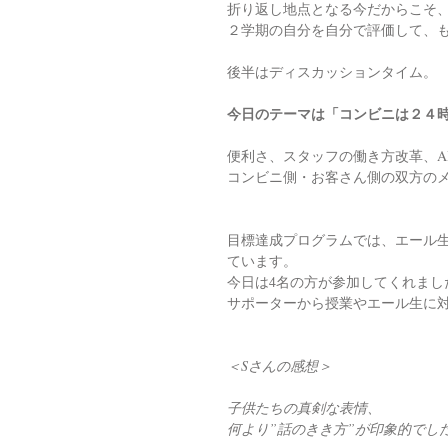
折り返し地点となる今だからこそ
２学期の自分を自分で評価して、
後半はディスカッションタイム。
今日のテーマは「コンビニは２４
便利さ、スタッフの働き方改革、A
コンビニ側・お客さん側の双方の
目標達成プログラムでは、エール
ています。
今日は4名の方が参加してくれまし
サポーターから授業やエール生に
＜Sさんの感想＞
子供たちの真剣な表情、
何より”話のきき方”が印象的でし