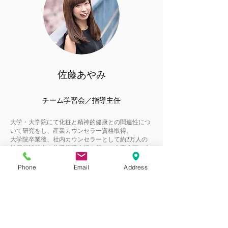
佐藤あやみ
チーム学習会／指導主任
大学・大学院にて化粧と精神的健康との関連性につ
いて研究をし、産業カウンセラー資格取得。
大学院卒業後、社内カウンセラーとして約2万人の
社員相談担当や休職復職支援を行い、人事企画・女
性活躍推進に携わる。
現在は、パーソナルカラーでセレクトできる化粧品
Phone
Email
Address
を開発すると共に、学習支援塾エールにて、目標達
成のサポートをし、自信をつけて毎日HAPPYにな
れる人を増やす活動をしている。