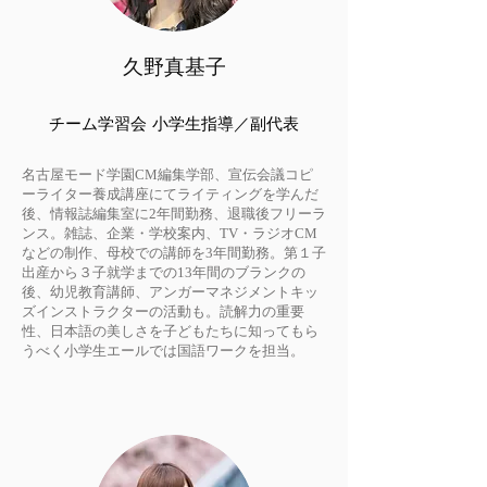
久野真基子
チーム学習会 小学生指導／副代表
名古屋モード学園CM編集学部、宣伝会議コピ
ーライター養成講座にてライティングを学んだ
後、情報誌編集室に2年間勤務、退職後フリーラ
ンス。雑誌、企業・学校案内、TV・ラジオCM
などの制作、母校での講師を3年間勤務。第１子
出産から３子就学までの13年間のブランクの
後、幼児教育講師、アンガーマネジメントキッ
ズインストラクターの活動も。読解力の重要
性、日本語の美しさを子どもたちに知ってもら
うべく小学生エールでは国語ワークを担当。