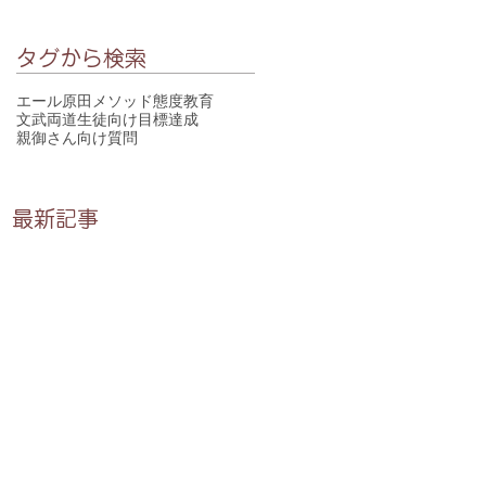
タグから検索
エール
原田メソッド
態度教育
文武両道
生徒向け
目標達成
親御さん向け
質問
最新記事