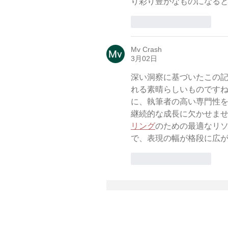
り彩り豊かなものになる
いいね！
返信
Mv Crash
3月02日
深い洞察に基づいたこの
れる素晴らしいものです
に、執筆者の高い専門性
継続的な成長に欠かせま
リング
のための最適なリ
で、表現の幅が格段に広
いいね！
返信