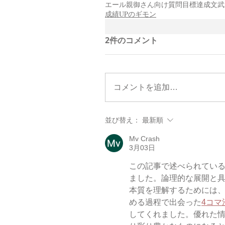
エール
親御さん向け
質問
目標達成
文武
成績UPのギモン
2件のコメント
コメントを追加…
並び替え：
最新順
Mv Crash
3月03日
この記事で述べられてい
ました。論理的な展開と
本質を理解するためには
める過程で出会った
4コマ
してくれました。優れた