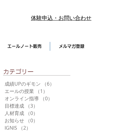
体験申込・お問い合わせ
エールノート販売
メルマガ登録
​カテゴリー
成績UPのギモン
（6）
6件の記事
エールの授業
（1）
1件の記事
オンライン指導
（0）
0件の記事
目標達成
（3）
3件の記事
人材育成
（0）
0件の記事
お知らせ
（0）
0件の記事
IGNIS
（2）
2件の記事