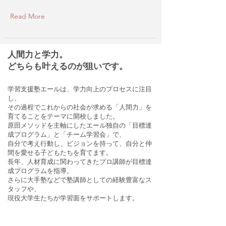
Read More
人間力と学力。
​どちらも叶えるのが狙いです。
学習支援塾エールは、学力向上のプロセスに注目
し、
その過程でこれからの社会が求める「人間力」を
育てることをテーマに開校しました。
原田メソッドを主軸にしたエール独自の「目標達
成プログラム」と「チーム学習会」で、
自分で考え行動し、ビジョンを持って、自分と仲
間を愛せる子どもたちを育てます。
​長年、人材育成に関わってきたプロ講師が目標達
成プログラムを指導。
​さらに大手塾などで塾講師としての経験豊富なス
タッフや、
現役大学生たちが学習面をサポートします。