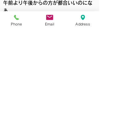
午前より午後からの方が都合いいのにな
ぁ
など、日程でご
都合が合わない場合は、
Phone
Email
Address
お気軽にご相談ください。
可能な限り調整いたします。
＜お問い合わせ＞
無料体験・教室見学を受付中！
＼エールで偏差値60以上！文武両道！／
エール生たちの
文武両道レポート