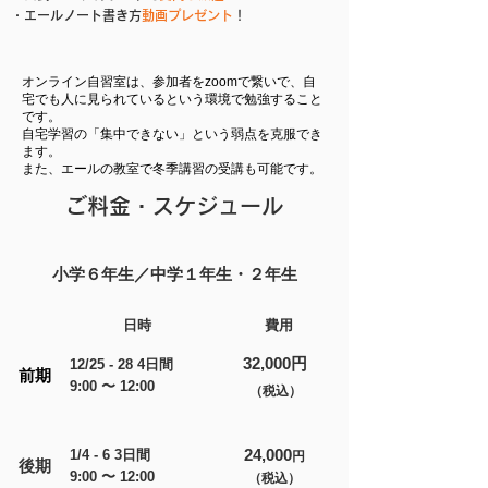
・エールノート書き方
動画プレゼント
！
オンライン自習室は、参加者をzoomで繋いで、自
宅でも人に見られているという環境で勉強すること
です。
自宅学習の「集中できない」という弱点を克服でき
ます。
​また、エールの教室で冬季講習の受講も可能です。
ご料金・スケジュール
小学６年生／中学１年生・２年生
​日時
費用
32,000円
12/25 - 28 4日間
前期
9:00 〜 12:00
（税込）
24,000
1/4 - 6 3日間
円
後期
9:00 〜 12:00
（税込）