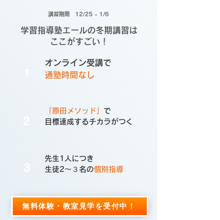
講習期間 12/25 - 1/6
学習指導塾エールの冬期講習は
ここがすごい！
オンライン受講
で
1
通塾時間
なし
「原田メソッド」
で
2
目標達成するチカラがつく
先生1人につき
3
生徒2〜３名の
個別指導
無料体験・教室見学を受付中！