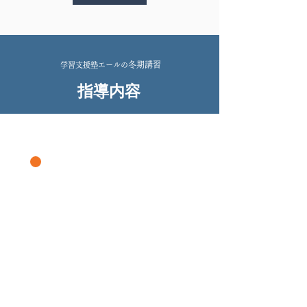
冬期講習
学習支援塾エールの
指導内容
P
C
S
S
D