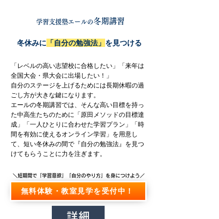
冬期講習
学習支援塾エールの
冬休みに
「自分の勉強法」
を見つける
「レベルの高い志望校に合格したい」「来年は
全国大会・県大会に出場したい！」
自分のステージを上げるためには長期休暇の過
ごし方が大きな鍵になります。
エールの冬期講習では、そんな高い目標を持っ
た中高生たちのために「原田メソッドの目標達
成」「一人ひとりに合わせた学習プラン」「時
間を有効に使えるオンライン学習」を用意し
て、短い冬休みの間で『自分の勉強法』を見つ
けてもらうことに力を注ぎます。
＼短期間で「学習意欲」「自分のやり方」を身につけよう／
無料体験・教室見学を受付中！
詳細