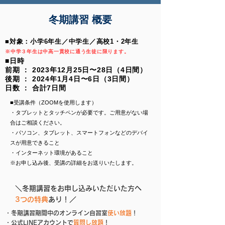
冬期講習 概要
■対象：小学6年生／中学生／高校1・2年生
※中学３年生は中高一貫校に通う生徒に限ります。
■日時
前期 ： 2023年12月25日
〜28日（4日間）
後期 ： 2024年1月4日〜6日（3日間）
​日数 ： 合計7日間
■受講条件（ZOOMを使用します）
・タブレットとタッチペンが必要です。ご用意がない場
合はご相談ください。​
・パソコン、タブレット、スマートフォンなどのデバイ
スが用意できること
・インターネット環境があること
※お申し込み後、受講の詳細をお送りいたします。
＼冬期講習をお申し込みいただいた方へ
3つの特典
あり！／
・冬期講習期間中のオンライン自習室
使い放題
！
・公式LINEアカウントで
質問し放題
！