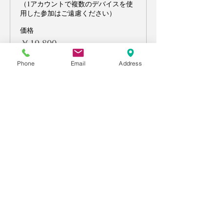
（1アカウントで複数のデバイスを使
用した参加はご遠慮ください）
価格
￥19,800
Phone
Email
Address
販売終了
チケットの種類
【１名で参加】午前の部
（10:00〜11:30）
午前の部（10:00〜11:30）のチケット
です。

１名参加の場合の特別料金です。複数
での参加はご遠慮ください。
価格
￥9,800