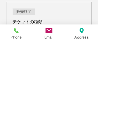
販売終了
チケットの種類
【10/3開催】テーマ：オー
プンウィンドウ64を描こ
Phone
Email
Address
う！
価格
￥3,000
名古屋市東区
オンラインで全国対応
「原田メソッド」で目標を叶える日本唯一の
学習塾
学習支援塾エール