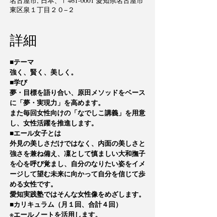
名古屋市, 日本、〒461-0001 愛知県名古屋市
東区泉１丁目２０−２
詳細
■テーマ
強く、賢く、美しく。
■学び
夢・目標を語り合い、原田メソッドをベース
に「夢・実現力」を高めます。
また毎回女性向けの「なでしこ講義」を用意
し、女性活躍を推進します。
■エール女子とは
外見の美しさだけではなく、内面の美しさと
強さを兼ね備え、凜として慎ましい大和撫子
を心を呼び覚まし、自分のなりたい姿をイメ
ージして望む未来に向かって自分を信じて歩
める女性です。
愛知実践塾ではそんな女性像をめざします。
■カリキュラム（月１回、合計４回）
※エールノートを活用します。