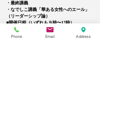
・最終講義
・なでしこ講義「華ある女性へのエール」
（リーダーシップ論）
■開催日程（いずれも９時〜12時）
2023年1月29日（日）
2023年2月12日（日）
Phone
Email
Address
2023年3月5日（日）
2023年3月26日（日）
■受講方法
現地とオンラインのハイブリッド開催です。
現地受講・オンライン受講が選べます。
・現地受講／エール（名古屋市東区泉1-20-2 
大雄ビル2F）
・オンライン／zoom
※後日映像受講も可能です（受講後、レポー
ト提出あり）。
■受講料
定価：85000円 ​
先行割引価格：５９５００円（1/15までのお
申し込みの方限定）
※分割払いもあります。