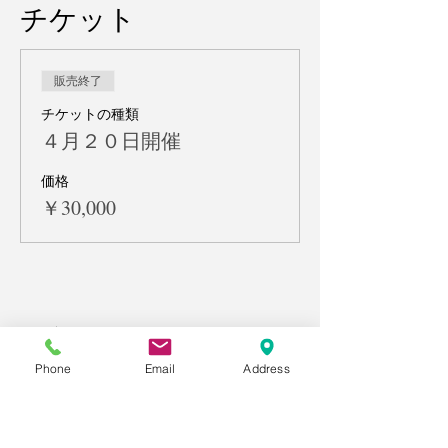
チケット
販売終了
チケットの種類
４月２０日開催
価格
￥30,000
名古屋市東区
オンラインで全国対応
Phone
Email
Address
「原田メソッド」で目標を叶える日本唯一の
学習塾
学習支援塾エール