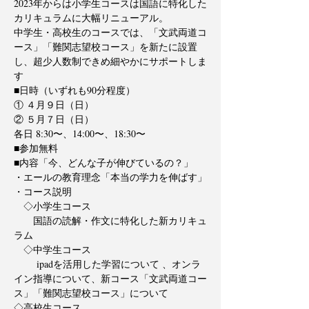
2023年からは小学生コースは国語に特化した
カリキュラムに大幅リニューアル。
中学生・高校生のコースでは、「文武両道コ
ース」「難関志望校コース」を新たに設置
し、超少人数制できめ細やかにサポートしま
す
■日時（いずれも90分程度）
① ４月９日（日）
② ５月７日（日）
各日 8:30〜、14:00〜、18:30〜
■参加無料
■内容「今、どんな子が伸びているの？」
・エールの教育理念「本当の学力を伸ばす」
・コース説明
　◇小学生コース
　　国語の読解・作文に特化した新カリキュ
ラム
　◇中学生コース
 　　ipadを活用した学習について 、オンラ
イン指導について、新コース「文武両道コー
ス」「難関志望校コース」について 　
◇高校生コース