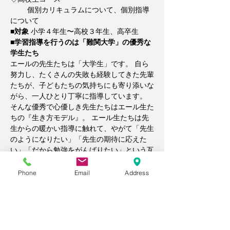
 　　個別カリキュラムについて、個別指導
について  
■対象
 小学４年生〜高校３年生、高卒生  
■学習指導を行うのは「難関大学」の優秀な
学生たち
エールの先生たちは「大学生」です。 自ら
努力し、たくさんの失敗も経験してきた先輩
たちが、子どもたちの気持ちにも寄り添いな
がら、一人ひとり丁寧に指導しています。 
そんな優秀で心優しき先生たちはエール生た
ちの『生き方モデル』。 エール生たちは先
生からの暖かい指導に触れて、やがて「先生
のようになりたい」「先生の期待に応えた
い」「だから勉強をがんばりたい」という互
いを励まし合う関係性が生まれ、実力を伸ば
しています。  無料体験では、エールの人間
Phone
Email
Address
味あふれる熱量高い指導をご体験くださ
い。  
＜エールの先生たち＞ ​名古屋大学、三重大
学医学部、愛知教育大学、名古屋工業大学、
東京理科大学、南山大学、岐阜聖徳学園大学