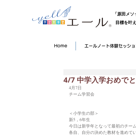
「原田メソ
目標を叶え
Home
エールノート体験セッショ
4/7 中学入学おめ
4月7日
チーム学習会
＜小学生の部＞
新5，6年生
今日は新学年となって最初のチー
各自、自分の決めた教材を進めて