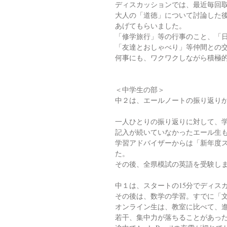
ディスカッションでは、最近毎回
大人の「道徳」について討論した
あげてもらいました。
「修学旅行」等の行事のこと、「日
「友達とおしゃべり」等仲間との
何事にも、ワクワクしながら積極
＜中学生の部＞
中２は、エールノートの振り返り
一人ひとりの振り返りに対して、
記入が続いていなかったエール生
学習アドバイザーからは「新年度
た。
その後、全県模試の英語を受験し
中１は、スタートの15分でディス
その後は、数学の学習。すでに「
オンライン生は、教室に比べて、
若干、集中力が落ちることがあっ