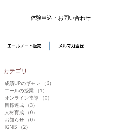
体験申込・お問い合わせ
エールノート販売
メルマガ登録
​カテゴリー
成績UPのギモン
（6）
6件の記事
エールの授業
（1）
1件の記事
オンライン指導
（0）
0件の記事
目標達成
（3）
3件の記事
人材育成
（0）
0件の記事
お知らせ
（0）
0件の記事
IGNIS
（2）
2件の記事