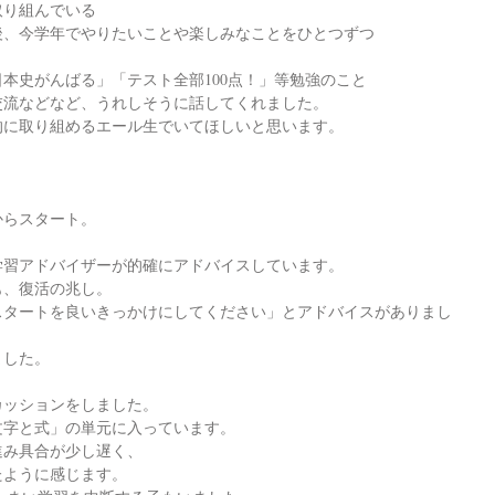
取り組んでいる
後、今学年でやりたいことや楽しみなことをひとつずつ
本史がんばる」「テスト全部100点！」等勉強のこと
交流などなど、うれしそうに話してくれました。
的に取り組めるエール生でいてほしいと思います。
からスタート。
学習アドバイザーが的確にアドバイスしています。
も、復活の兆し。
スタートを良いきっかけにしてください」とアドバイスがありまし
ました。
カッションをしました。
文字と式」の単元に入っています。
進み具合が少し遅く、
たように感じます。