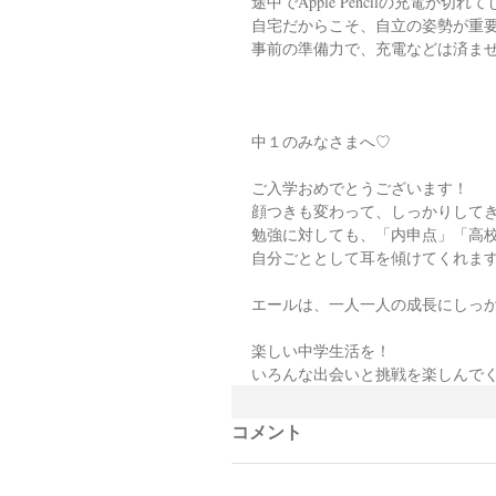
途中でApple Pencilの充電が
自宅だからこそ、自立の姿勢が重
事前の準備力で、充電などは済ま
中１のみなさまへ♡
ご入学おめでとうございます！
顔つきも変わって、しっかりして
勉強に対しても、「内申点」「高
自分ごととして耳を傾けてくれま
エールは、一人一人の成長にしっ
楽しい中学生活を！
いろんな出会いと挑戦を楽しんで
コメント