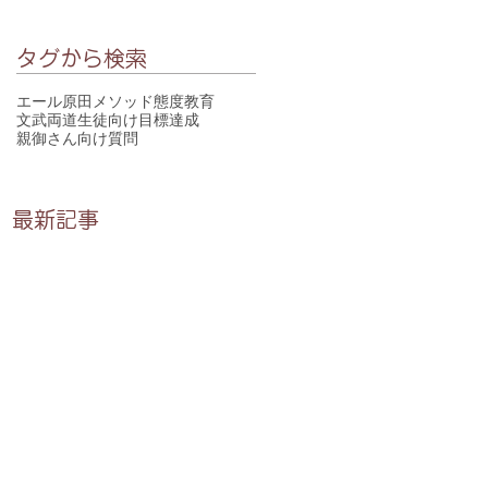
タグから検索
エール
原田メソッド
態度教育
文武両道
生徒向け
目標達成
親御さん向け
質問
最新記事