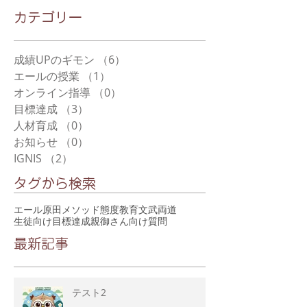
​カテゴリー
成績UPのギモン
（6）
6件の記事
エールの授業
（1）
1件の記事
オンライン指導
（0）
0件の記事
目標達成
（3）
3件の記事
人材育成
（0）
0件の記事
お知らせ
（0）
0件の記事
IGNIS
（2）
2件の記事
タグから検索
エール
原田メソッド
態度教育
文武両道
生徒向け
目標達成
親御さん向け
質問
最新記事
テスト2