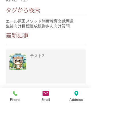
タグから検索
エール
原田メソッド
態度教育
文武両道
生徒向け
目標達成
親御さん向け
質問
最新記事
テスト2
YELLIGNIS
Phone
Email
Address
【質問】志望校に合格したいで