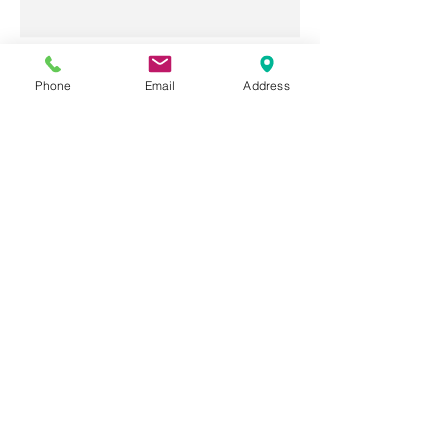
【質問】志望校に合格したいで
Phone
Email
Address
す。勉強以外に、まずやるべき
ことは何ですか？
【質問】部活との両立で、勉強
する時間がありません。
【質問】通っている塾で成績が
上がりません。うちの子に合っ
てないのでしょうか？
【質問】成果が出る子と出にく
い子の違いは何ですか？