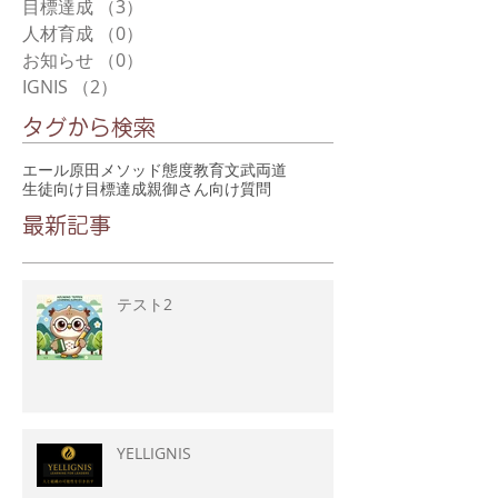
目標達成
（3）
3件の記事
人材育成
（0）
0件の記事
お知らせ
（0）
0件の記事
IGNIS
（2）
2件の記事
タグから検索
エール
原田メソッド
態度教育
文武両道
生徒向け
目標達成
親御さん向け
質問
最新記事
テスト2
YELLIGNIS