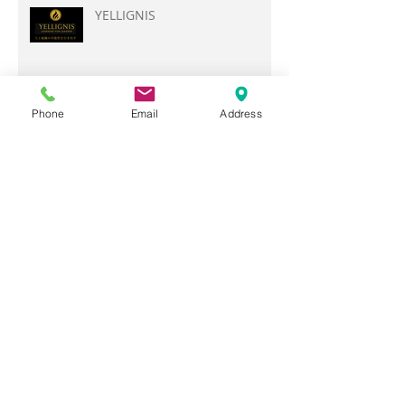
YELLIGNIS
Phone
Email
Address
【質問】志望校に合格したいで
す。勉強以外に、まずやるべき
ことは何ですか？
【質問】部活との両立で、勉強
する時間がありません。
【質問】通っている塾で成績が
上がりません。うちの子に合っ
てないのでしょうか？