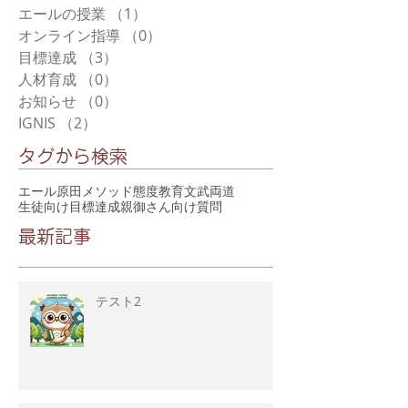
エールの授業
（1）
1件の記事
オンライン指導
（0）
0件の記事
目標達成
（3）
3件の記事
人材育成
（0）
0件の記事
お知らせ
（0）
0件の記事
IGNIS
（2）
2件の記事
タグから検索
エール
原田メソッド
態度教育
文武両道
生徒向け
目標達成
親御さん向け
質問
最新記事
テスト2