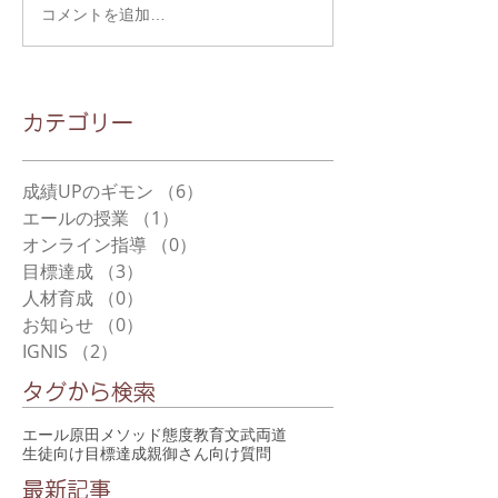
コメントを追加…
​カテゴリー
成績UPのギモン
（6）
6件の記事
エールの授業
（1）
1件の記事
オンライン指導
（0）
0件の記事
目標達成
（3）
3件の記事
人材育成
（0）
0件の記事
お知らせ
（0）
0件の記事
IGNIS
（2）
2件の記事
タグから検索
エール
原田メソッド
態度教育
文武両道
生徒向け
目標達成
親御さん向け
質問
最新記事