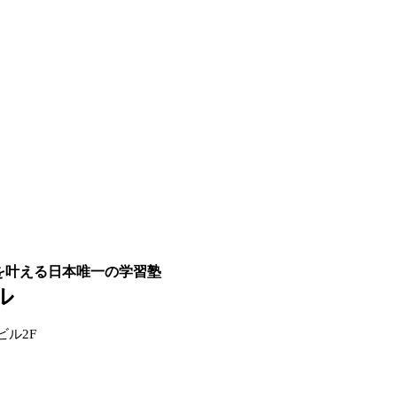
を叶える日本唯一の学習塾
ル
ビル2F