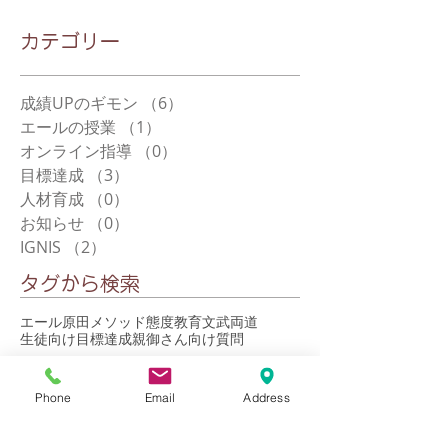
​カテゴリー
成績UPのギモン
（6）
6件の記事
エールの授業
（1）
1件の記事
オンライン指導
（0）
0件の記事
目標達成
（3）
3件の記事
人材育成
（0）
0件の記事
お知らせ
（0）
0件の記事
IGNIS
（2）
2件の記事
タグから検索
エール
原田メソッド
態度教育
文武両道
生徒向け
目標達成
親御さん向け
質問
最新記事
Phone
Email
Address
テスト2