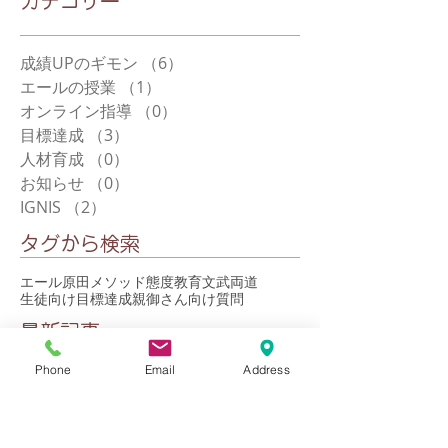
​カテゴリー
成績UPのギモン
（6）
6件の記事
エールの授業
（1）
1件の記事
オンライン指導
（0）
0件の記事
目標達成
（3）
3件の記事
人材育成
（0）
0件の記事
お知らせ
（0）
0件の記事
IGNIS
（2）
2件の記事
タグから検索
エール
原田メソッド
態度教育
文武両道
生徒向け
目標達成
親御さん向け
質問
最新記事
Phone
Email
Address
テスト2