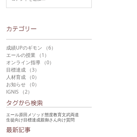
​カテゴリー
成績UPのギモン
（6）
6件の記事
エールの授業
（1）
1件の記事
オンライン指導
（0）
0件の記事
目標達成
（3）
3件の記事
人材育成
（0）
0件の記事
お知らせ
（0）
0件の記事
IGNIS
（2）
2件の記事
タグから検索
エール
原田メソッド
態度教育
文武両道
生徒向け
目標達成
親御さん向け
質問
最新記事