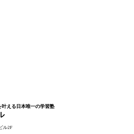
を叶える日本唯一の学習塾
ル
ビル2F