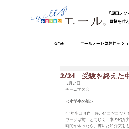
「原田メソ
目標を叶え
Home
エールノート体験セッショ
2/24 受験を終え
 2月24日
チーム学習会
＜小学生の部＞
4.5年生は各自、静かにコツコツ
ワークは前回と同じく、本の紹介
時間が余ったら、書いた紹介文を