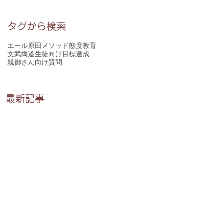
タグから検索
エール
原田メソッド
態度教育
文武両道
生徒向け
目標達成
親御さん向け
質問
最新記事