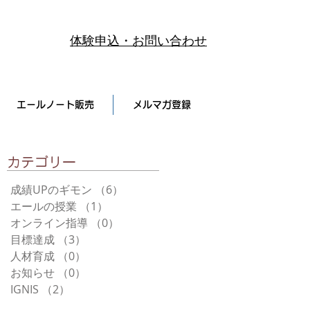
体験申込・お問い合わせ
エールノート販売
メルマガ登録
​カテゴリー
成績UPのギモン
（6）
6件の記事
エールの授業
（1）
1件の記事
オンライン指導
（0）
0件の記事
目標達成
（3）
3件の記事
人材育成
（0）
0件の記事
お知らせ
（0）
0件の記事
IGNIS
（2）
2件の記事