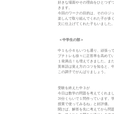
好きな場面やその理由をひとつず
きます。
今回のワークの目的は、そのロジ
楽しんで取り組んでくれた子が多
文に仕上げてくれた子もいました
 ＜中学生の部＞
中１も小６もいつも通り、頑張っ
プチトレも徐々に正答率を高めて
１発満点！も増えてきました。ま
英単語は覚え方のコツを知ると、
この調子でがんばりましょう。
受験を終えた中３が
今日は数学の問題を考えてくれま
20分くらいで１問作っています。
授業で使ってみるね」と好評価。
聞けば、解答を先に考えてから問