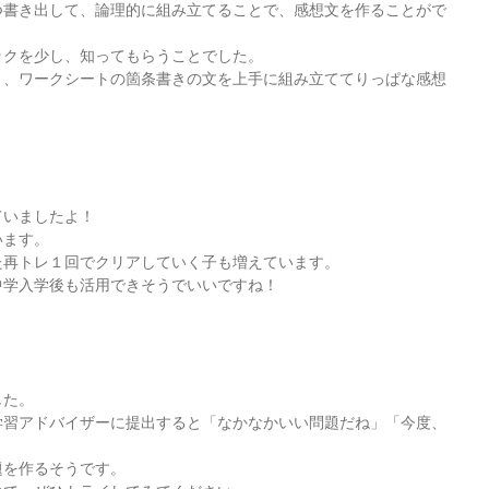
つ書き出して、論理的に組み立てることで、感想文を作ることがで
ックを少し、知ってもらうことでした。
く、ワークシートの箇条書きの文を上手に組み立ててりっぱな感想
。
ていましたよ！
います。
た再トレ１回でクリアしていく子も増えています。
中学入学後も活用できそうでいいですね！
した。
学習アドバイザーに提出すると「なかなかいい問題だね」「今度、
題を作るそうです。