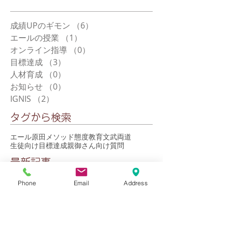
成績UPのギモン
（6）
6件の記事
エールの授業
（1）
1件の記事
オンライン指導
（0）
0件の記事
目標達成
（3）
3件の記事
人材育成
（0）
0件の記事
お知らせ
（0）
0件の記事
IGNIS
（2）
2件の記事
タグから検索
エール
原田メソッド
態度教育
文武両道
生徒向け
目標達成
親御さん向け
質問
最新記事
Phone
Email
Address
テスト2