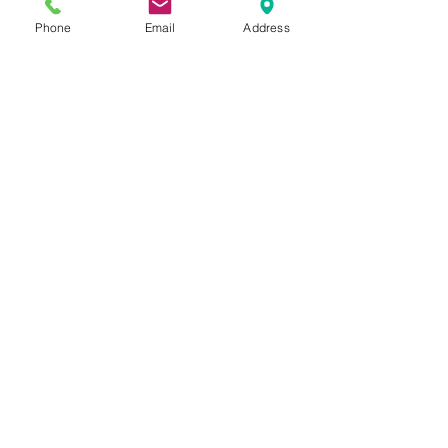
す。勉強以外に、まずやるべき
Phone
Email
Address
ことは何ですか？
【質問】部活との両立で、勉強
する時間がありません。
【質問】通っている塾で成績が
上がりません。うちの子に合っ
てないのでしょうか？
【質問】成果が出る子と出にく
い子の違いは何ですか？