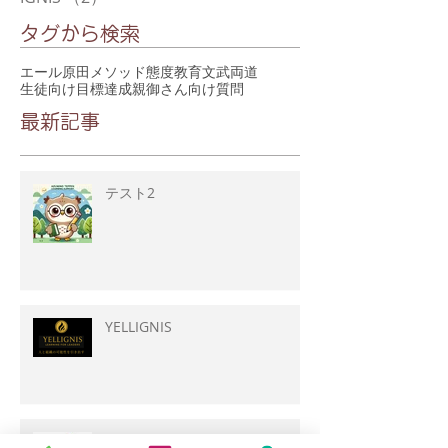
タグから検索
エール
原田メソッド
態度教育
文武両道
生徒向け
目標達成
親御さん向け
質問
最新記事
テスト2
YELLIGNIS
【質問】志望校に合格したいで