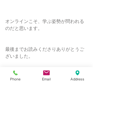
オンラインこそ、学ぶ姿勢が問われる
のだと思います。
最後までお読みくださりありがとうご
ざいました。
次回は「⑤ 一寸先は光」をテーマに、
オンライン授業で、ピンチをチャンス
Phone
Email
Address
に変えられたことお伝えします。
コメント